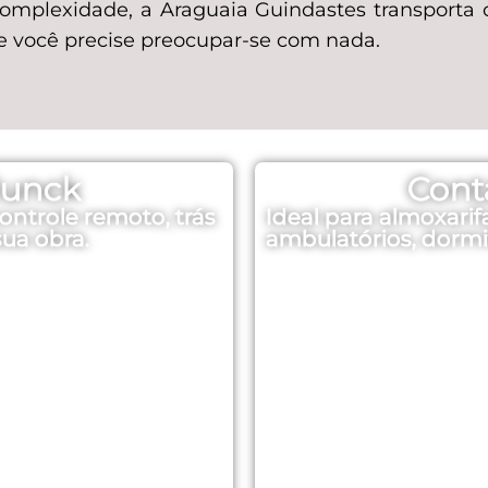
omplexidade, a Araguaia Guindastes transport
ue você precise preocupar-se com nada.
Munck
Cont
ontrole remoto, trás
Ideal para almoxarifa
sua obra.
ambulatórios, dormit