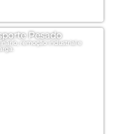
sporte Pesado
nário, remoção industrial e
arga.