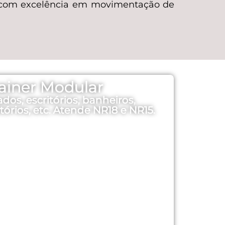
a com excelência em movimentação de
ainer Modular
dos, escritórios, banheiros,
órios, etc. Atende NR18 e NR15.