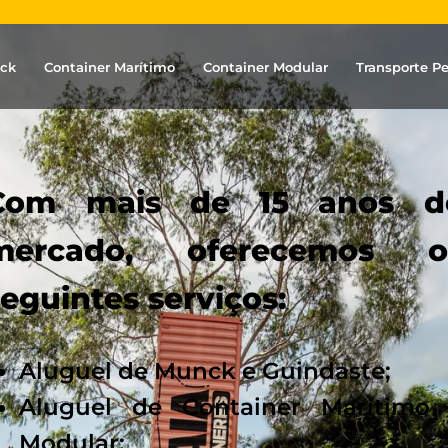
ck
Container Marítimo
Container Modular
Transporte P
Com mais de 15 anos d
mercado, oferecemos o
seguintes serviços:
Aluguel de Munck e Guindaste;
Aluguel de Container Marítimo
Modular;