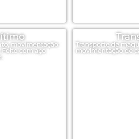
ítimo
Tran
nto, movimentação
Transporte de maqui
. Feito com aço
movimentação de c
.