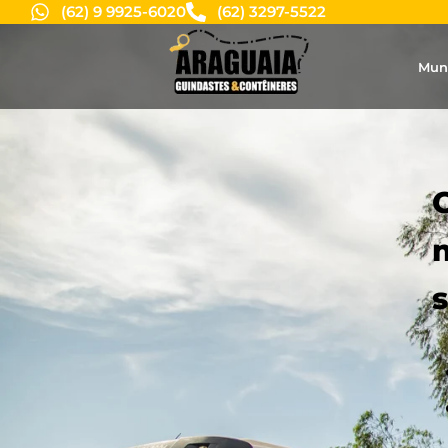
(62) 9 9925-6020
(62) 3297-5522
Mun