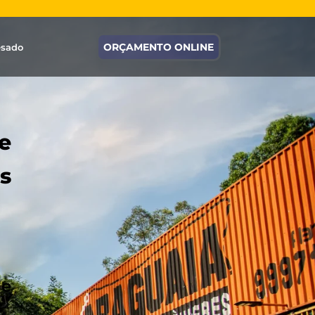
ORÇAMENTO ONLINE
esado
e
s
 e