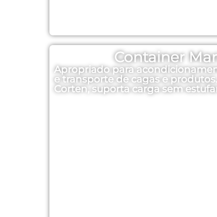
Container Mar
Apropriado para acondicioname
e transporte de cagas e produtos
Corten, suporta carga sem estufar