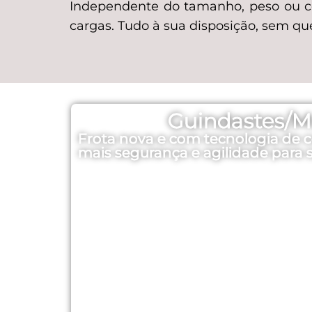
Independente do tamanho, peso ou c
cargas. Tudo à sua disposição, sem q
Guindastes/
Frota nova e com tecnologia de c
mais segurança e agilidade para 